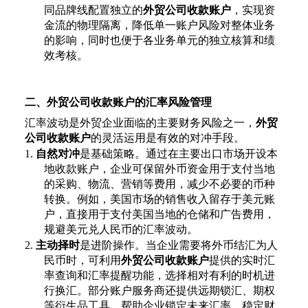
同品牌线配置独立的
外贸公司收款账户
，实现资
金流的物理隔离，降低单一账户风险对整体业务
的影响，同时也便于各业务单元的独立核算和绩
效考核。
二、外贸公司收款账户的汇率风险管理
汇率波动是外贸企业面临的主要财务风险之一，
外贸
公司收款账户
的灵活运用是有效的对冲手段。
1.
自然对冲
是基础策略。通过在主要出口市场开设本
地收款账户，企业可保留外币资金用于支付当地
的采购、物流、营销等费用，减少不必要的币种
转换。例如，美国市场的销售收入留存于美元账
户，直接用于支付美国当地的仓储和广告费用，
规避美元兑人民币的汇率波动。
2.
主动择时
是进阶操作。当企业需要将外币结汇为人
民币时，可利用
外贸公司收款账户
提供的实时汇
率查询和汇率提醒功能，选择相对有利的时机进
行换汇。部分账户服务商还提供远期锁汇、期权
等衍生品工具，帮助企业锁定未来汇率，稳定财