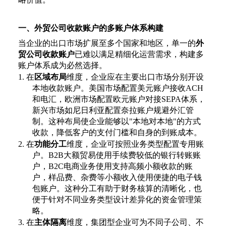
一、外贸公司收款账户的多账户体系构建
当企业的出口市场扩展至多个国家和地区，单一的
外
贸公司收款账户
已难以满足精细化运营需求，构建多
账户体系成为必然选择。
1.
在
区域布局
维度，企业应在主要出口市场分别开设
本地收款账户。美国市场配置美元账户接收
ACH
和电汇，欧洲市场配置欧元账户对接SEPA体系，
新兴市场如尼日利亚配置奈拉账户规避外汇管
制。这种布局使企业能够以"本地对本地"的方式
收款，降低客户的支付门槛和自身的到账成本。
2.
在
功能分工
维度，企业可按照业务类型配置专用账
户。
B2B大额贸易使用手续费较低的银行转账账
户，B2C电商业务使用支持高频小额收款的账
户，样品费、杂费等小额收入使用便捷的电子钱
包账户。这种分工有助于财务核算的清晰化，也
便于针对不同业务类型设计差异化的资金管理策
略。
3.
在
主体隔离
维度，集团型企业可为不同子公司、不