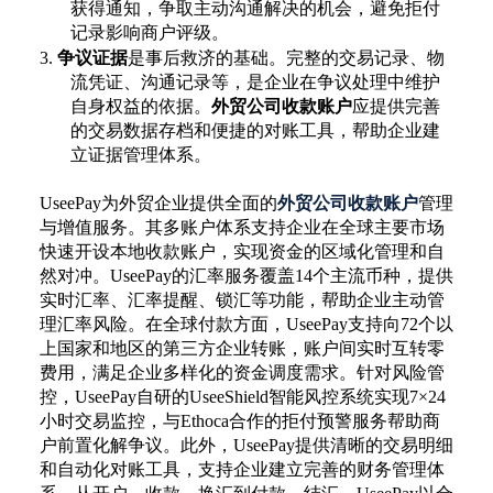
获得通知，争取主动沟通解决的机会，避免拒付
记录影响商户评级。
3.
争议证据
是事后救济的基础。完整的交易记录、物
流凭证、沟通记录等，是企业在争议处理中维护
自身权益的依据。
外贸公司收款账户
应提供完善
的交易数据存档和便捷的对账工具，帮助企业建
立证据管理体系。
UseePay为外贸企业提供全面的
外贸公司收款账户
管理
与增值服务。其多账户体系支持企业在全球主要市场
快速开设本地收款账户，实现资金的区域化管理和自
然对冲。UseePay的汇率服务覆盖14个主流币种，提供
实时汇率、汇率提醒、锁汇等功能，帮助企业主动管
理汇率风险。在全球付款方面，UseePay支持向72个以
上国家和地区的第三方企业转账，账户间实时互转零
费用，满足企业多样化的资金调度需求。针对风险管
控，UseePay自研的UseeShield智能风控系统实现7×24
小时交易监控，与Ethoca合作的拒付预警服务帮助商
户前置化解争议。此外，UseePay提供清晰的交易明细
和自动化对账工具，支持企业建立完善的财务管理体