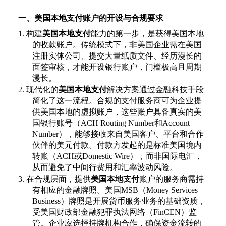
一、美国本地支付账户的开设与合规要求
1.
构建
美国本地支付
能力的第一步，是获得美国本地
的收款账户。传统模式下，非美国企业需在美国
注册实体公司、提交大量纸质文件、经历漫长的
面签审核，才能开设银行账户，门槛极高且周期
漫长。
2.
现代化的
美国本地支付
解决方案通过金融科技手段
简化了这一流程。合规的支付服务商可为企业提
供美国本地的虚拟账户，这些账户具备真实的美
国银行账号（
ACH Routing Number和Account
Number），能够接收来自美国客户、平台和合作
伙伴的美元付款。付款方发起的是标准美国境内
转账（ACH或Domestic Wire），而非国际电汇，
从而避免了中间行费用和汇率波动风险。
3.
在合规层面，提供
美国本地支付
账户的服务商需持
有相应的金融牌照。美国
MSB（Money Services
Business）牌照是开展货币服务业务的基础资质，
受美国财政部金融犯罪执法网络（FinCEN）监
管。企业应选择持牌机构合作，确保资金流转的