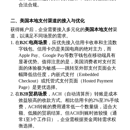
合法合规。
二、美国本地支付渠道的接入与优化
获得账户后，企业需要接入多元化的
美国本地支付
渠
道，以满足不同场景的需求。
1.
在
B2C电商场景
，应优先接入信用卡收单和主流数
字钱包。信用卡仍是美国电商的绝对主力，而
Apple Pay、Google Pay等数字钱包在移动端具有
显著优势。值得注意的是，美国消费者对支付页
面的体验极为敏感——跳转至外部支付页面会大
幅降低信任度，内嵌式支付（Embedded
Checkout）或托管式支付页面（Hosted Payment
Page）是更优选择。
2.
在
B2B贸易场景
，
ACH（自动清算所）转账是成本
效益较高的收款方式。相比信用卡的2%至3%手续
费，ACH转账的费用通常低一个数量级，适合大
额、低频的贸易结算。但ACH到账时效较慢（通
常1至3个工作日），企业需根据资金周转需求权
衡选择。