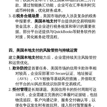
款。通过智能换汇功能，企业可在汇率有利时完
成币种转换，优化财务成本。
3.
在
税务合规场景
，美国市场的收入涉及复杂的税务
申报要求。
美国本地支付
平台提供的交易明细和
资金流水，是企业进行税务核算和审计的重要依
据。部分平台还提供与
QuickBooks等财务软件的
对接，简化账务处理流程。
四、美国本地支付的风险管控与持续运营
建立
美国本地支付
能力后，企业需持续关注风险管控
和运营优化。
1.
欺诈防控
是首要任务。美国市场的信用卡欺诈率相
对较高，企业应部署
3D Secure认证、地址验证
（AVS）、CVV校验等基础风控措施，并借助支
付平台的AI风控系统识别异常交易模式。
2.
拒付管理
是长期课题。美国信用卡的拒付周期可达
180天，企业需建立完善的订单履约证据链，包括
物流追踪、客户沟通记录、服务交付确认等，以
便在争议发生时有效抗辩。接入拒付预警服务，