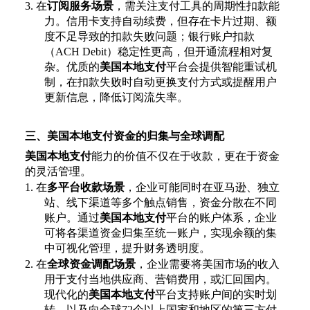
3.
在
订阅服务场景
，需关注支付工具的周期性扣款能
力。信用卡支持自动续费，但存在卡片过期、额
度不足导致的扣款失败问题；银行账户扣款
（
ACH Debit）稳定性更高，但开通流程相对复
杂。优质的
美国本地支付
平台会提供智能重试机
制，在扣款失败时自动更换支付方式或提醒用户
更新信息，降低订阅流失率。
三、美国本地支付资金的归集与全球调配
美国本地支付
能力的价值不仅在于收款，更在于资金
的灵活管理。
1.
在
多平台收款场景
，企业可能同时在亚马逊、独立
站、线下渠道等多个触点销售，资金分散在不同
账户。通过
美国本地支付
平台的账户体系，企业
可将各渠道资金归集至统一账户，实现余额的集
中可视化管理，提升财务透明度。
2.
在
全球资金调配场景
，企业需要将美国市场的收入
用于支付当地供应商、营销费用，或汇回国内。
现代化的
美国本地支付
平台支持账户间的实时划
转，以及向全球
72个以上国家和地区的第三方付