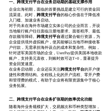
一、跨境支付平台在业务启动期的基础支撑作用
企业出海初期，面临的首要挑战是建立可行的资金回
流渠道。此时，
跨境支付平台
的核心价值在于降低准
入门槛、加速业务启动。
对于尚未在海外市场建立实体公司的企业而言，开设
当地银行账户往往面临注册地要求、面签程序、最低
存款额等障碍。
跨境支付平台
通过聚合银行资源，为
企业提供境外虚拟账户，使其能够以当地币种接收客
户付款，无需承担海外设点的成本和复杂性。例如，
针对进军美国市场的企业，
UseePay提供美国本地收款
账户，支持美元直收，到账时效可达T+0，显著提升
资金回笼速度。
在业务启动期，企业还应关注
跨境支付平台
的开户便
捷性和费用结构。全程线上化的开户流程、零开户费
和管理费的模式，有助于企业将有限资源集中于核心
业务拓展。
二、跨境支付平台在业务扩张期的效率优化功能
随着海外业务规模扩大，交易频次和币种类型增加，