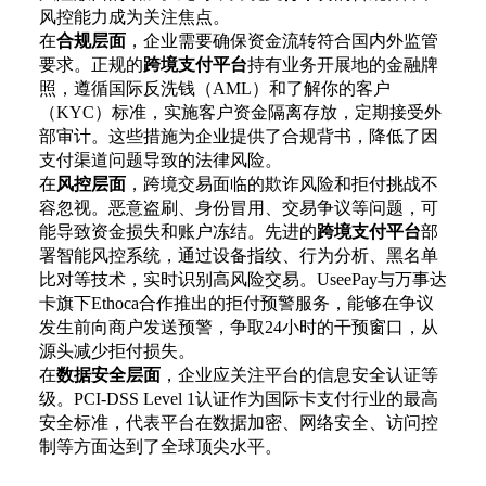
风控能力成为关注焦点。
在
合规层面
，企业需要确保资金流转符合国内外监管
要求。正规的
跨境支付平台
持有业务开展地的金融牌
照，遵循国际反洗钱（
AML）和了解你的客户
（KYC）标准，实施客户资金隔离存放，定期接受外
部审计。这些措施为企业提供了合规背书，降低了因
支付渠道问题导致的法律风险。
在
风控层面
，跨境交易面临的欺诈风险和拒付挑战不
容忽视。恶意盗刷、身份冒用、交易争议等问题，可
能导致资金损失和账户冻结。先进的
跨境支付平台
部
署智能风控系统，通过设备指纹、行为分析、黑名单
比对等技术，实时识别高风险交易。
UseePay与万事达
卡旗下Ethoca合作推出的拒付预警服务，能够在争议
发生前向商户发送预警，争取24小时的干预窗口，从
源头减少拒付损失。
在
数据安全层面
，企业应关注平台的信息安全认证等
级。
PCI-DSS Level 1认证作为国际卡支付行业的最高
安全标准，代表平台在数据加密、网络安全、访问控
制等方面达到了全球顶尖水平。