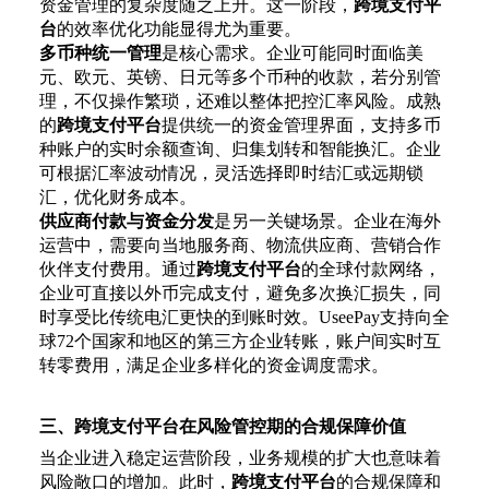
资金管理的复杂度随之上升。这一阶段，
跨境支付平
台
的效率优化功能显得尤为重要。
多币种统一管理
是核心需求。企业可能同时面临美
元、欧元、英镑、日元等多个币种的收款，若分别管
理，不仅操作繁琐，还难以整体把控汇率风险。成熟
的
跨境支付平台
提供统一的资金管理界面，支持多币
种账户的实时余额查询、归集划转和智能换汇。企业
可根据汇率波动情况，灵活选择即时结汇或远期锁
汇，优化财务成本。
供应商付款与资金分发
是另一关键场景。企业在海外
运营中，需要向当地服务商、物流供应商、营销合作
伙伴支付费用。通过
跨境支付平台
的全球付款网络，
企业可直接以外币完成支付，避免多次换汇损失，同
时享受比传统电汇更快的到账时效。
UseePay支持向全
球72个国家和地区的第三方企业转账，账户间实时互
转零费用，满足企业多样化的资金调度需求。
三、跨境支付平台在风险管控期的合规保障价值
当企业进入稳定运营阶段，业务规模的扩大也意味着
风险敞口的增加。此时，
跨境支付平台
的合规保障和