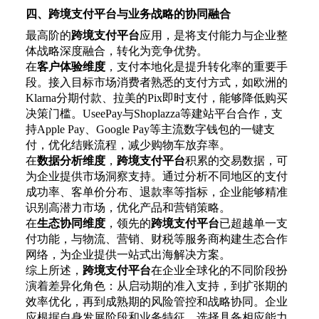
四、跨境支付平台与业务战略的协同融合
最高阶的
跨境支付平台
应用，是将支付能力与企业整
体战略深度融合，转化为竞争优势。
在
客户体验维度
，支付本地化是提升转化率的重要手
段。接入目标市场消费者熟悉的支付方式，如欧洲的
Klarna分期付款、拉美的Pix即时支付，能够降低购买
决策门槛。UseePay与Shoplazza等建站平台合作，支
持Apple Pay、Google Pay等主流数字钱包的一键支
付，优化结账流程，减少购物车放弃率。
在
数据分析维度
，
跨境支付平台
积累的交易数据，可
为企业提供市场洞察支持。通过分析不同地区的支付
成功率、客单价分布、退款率等指标，企业能够精准
识别高潜力市场，优化产品和营销策略。
在
生态协同维度
，领先的
跨境支付平台
已超越单一支
付功能，与物流、营销、财税等服务商构建生态合作
网络，为企业提供一站式出海解决方案。
综上所述，
跨境支付平台
在企业全球化的不同阶段扮
演着差异化角色：从启动期的准入支持，到扩张期的
效率优化，再到成熟期的风险管控和战略协同。企业
应根据自身发展阶段和业务特征，选择具备相应能力