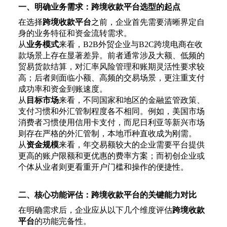
一、明确业务需求：跨境收款平台选型的起点
在选择
跨境收款平台
之前，企业首先需要清晰界定自
身的业务特征和资金流转需求。
从
业务模式
来看，
B2B外贸企业与B2C跨境电商在收
款场景上存在显著差异。前者通常涉及大额、低频的
贸易货款结算，对汇率风险管理和账期灵活性要求较
高；后者则面临小额、高频的交易场景，更注重支付
成功率和资金到账速度。
从
目标市场
来看，不同国家和地区的金融监管政策、
支付习惯和外汇管制程度各不相同。例如，美国市场
消费者习惯使用信用卡支付，而尼日利亚等新兴市场
则存在严格的外汇管制，本地币种直收成为刚需。
从
资金规模
来看，年交易额较大的企业需要平台提供
更高的账户限额和更优惠的费率方案；而初创企业或
个体从业者则更看重开户门槛和操作的便捷性。
二、核心功能评估：跨境收款平台的关键能力对比
在明确需求后，企业应从以下几个维度评估
跨境收款
平台
的功能完备性。