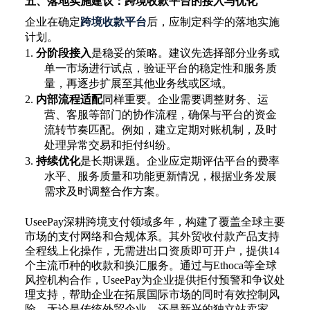
五、落地实施建议：跨境收款平台的接入与优化
企业在确定
跨境收款平台
后，应制定科学的落地实施
计划。
1.
分阶段接入
是稳妥的策略。建议先选择部分业务或
单一市场进行试点，验证平台的稳定性和服务质
量，再逐步扩展至其他业务线或区域。
2.
内部流程适配
同样重要。企业需要调整财务、运
营、客服等部门的协作流程，确保与平台的资金
流转节奏匹配。例如，建立定期对账机制，及时
处理异常交易和拒付纠纷。
3.
持续优化
是长期课题。企业应定期评估平台的费率
水平、服务质量和功能更新情况，根据业务发展
需求及时调整合作方案。
UseePay深耕跨境支付领域多年，构建了覆盖全球主要
市场的支付网络和合规体系。其外贸收付款产品支持
全程线上化操作，无需进出口资质即可开户，提供14
个主流币种的收款和换汇服务。通过与Ethoca等全球
风控机构合作，UseePay为企业提供拒付预警和争议处
理支持，帮助企业在拓展国际市场的同时有效控制风
险。无论是传统外贸企业，还是新兴的独立站卖家、