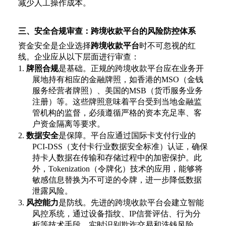
减少人工操作成本。
三、安全合规审查：跨境收款平台的风险防控体系
资金安全是企业选择
跨境收款平台
时不可忽视的红
线。企业应从以下层面进行审查：
1.
牌照合规
是基础。正规的跨境收款平台应在业务开
展地持有相应的金融牌照，如香港的
MSO（金钱
服务经营者牌照）、美国的MSB（货币服务业务
注册）等。这些牌照意味着平台受到当地金融监
管机构的监督，必须遵循严格的资本充足率、客
户资金隔离等要求。
2.
数据安全
是保障。平台应通过国际卡支付行业的
PCI-DSS（支付卡行业数据安全标准）认证，确保
持卡人数据在传输和存储过程中的加密保护。此
外，Tokenization（令牌化）技术的应用，能够将
敏感信息替换为不可逆的令牌，进一步降低数据
泄露风险。
3.
风控能力
是防线。先进的跨境收款平台会建立智能
风控系统，通过设备指纹、
IP信誉评估、行为分
析等技术手段，实时识别欺诈交易和洗钱风险。