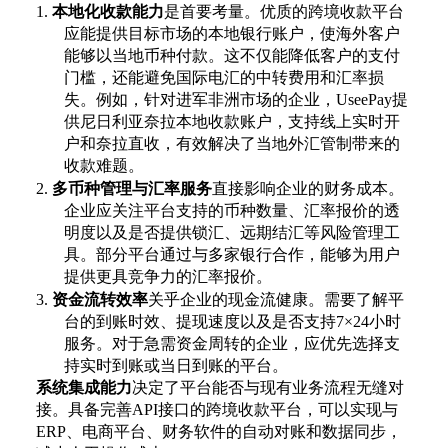
1.
本地化收款能力
是首要考量。优质的跨境收款平台
应能提供目标市场的本地银行账户，使海外客户
能够以当地币种付款。这不仅能降低客户的支付
门槛，还能避免国际电汇的中转费用和汇率损
失。例如，针对进军非洲市场的企业，
UseePay提
供尼日利亚奈拉本地收款账户，支持线上实时开
户和奈拉直收，有效解决了当地外汇管制带来的
收款难题。
2.
多币种管理与汇率服务
直接影响企业的财务成本。
企业应关注平台支持的币种数量、汇率报价的透
明度以及是否提供锁汇、远期结汇等风险管理工
具。部分平台通过与多家银行合作，能够为用户
提供更具竞争力的汇率报价。
3.
资金流转效率
关乎企业的现金流健康。需要了解平
台的到账时效、提现速度以及是否支持
7×24小时
服务。对于急需资金周转的企业，应优先选择支
持实时到账或当日到账的平台。
系统集成能力
决定了平台能否与现有业务流程无缝对
接。具备完善
API接口的跨境收款平台，可以实现与
ERP、电商平台、财务软件的自动对账和数据同步，