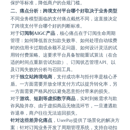
保护等标准，降低商户的合规门槛。
二、痛点分析：跨境支付平台哪个好取决于业务类型
不同业务模型面临的支付痛点截然不同，这直接决定
了跨境支付平台哪个好的判断标准。
对于
订阅制
AIGC产品
，核心痛点在于订阅生命周期
管理：如何降低首次扣款失败率、如何处理自动续费
时的信用卡过期或余额不足问题、如何设计灵活的试
用转付费策略。这要求平台具备智能重试算法（在合
适的时间点重新尝试扣款）、订阅状态管理
API、以
及订阅失败的分析与召回工具。
对于
独立站跨境电商
，支付成功率与拒付率是核心矛
盾。一方面需要开放全球支付方式以提升转化率，另
一方面需要严格风控以避免恶意拒付带来的损失。
对于
游戏、短剧等虚拟数字商品
，实时到账需求与欺
诈风险并存。由于虚拟商品无物流环节，一旦遭遇欺
诈退单，商户往往无法追回损失。
针对这些差异化痛点
，
UseePay提供了场景化的解决方
案：针对订阅业务开发了周期管理系统，支持自动扣