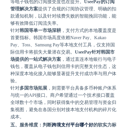
等电子钱包的订阅接受度也在提升。
UseePay的订阅
管理解决方案
提供了合规的订阅协议管理、明确的扣
款通知机制，以及针对续费失败的智能挽回功能，能
够有效降低订阅流失率。
针对
韩国等单一市场深耕
，支付方式的本地覆盖度是
首要指标。韩国市场高度依赖
Naver Pay、Kakao
Pay、Toss、Samsung Pay等本地支付工具，仅支持国
际信用卡将损失大量潜在交易。
UseePay针对韩国市
场提供的一站式解决方案
，通过直连本地银行与电子
钱包，覆盖从电子钱包到信用卡的完整支付生态，这
种深度本地化接入能够显著提升支付成功率与用户体
验。
针对
多国市场拓展
，则需要平台具备多币种账户体系
与统一的
API接口。商户希望通过一个技术接口覆盖
全球数十个市场，同时获得集中的交易管理与资金归
集视图，避免在各国分别对接本地支付机构的碎片化
成本。
五、服务维度：判断
跨境支付平台哪个好
的软实力标