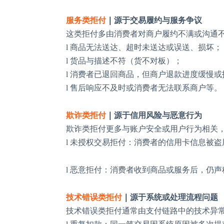
服务类拒付
｜
源于交易履约与服务争议
这类拒付多由消费者对商户履约不满或沟通
l
商品无法送达、超时未送达或误送、损坏；
l
货品与描述不符（货不对板）；
l
消费者已退回商品，但商户退款进度缓慢或
l
售后响应不及时或消费者无法联系商户等。
欺诈类拒付
｜
源于信用风险与恶意行为
欺诈类拒付更多与账户安全或用户行为相关
l
未授权交易拒付：消费者的信用卡信息被盗
l
恶意拒付：消费者收到商品或服务后，仍声
技术错误类拒付
｜
源于系统或处理流程问题
技术错误类拒付通常由支付链路中的技术异