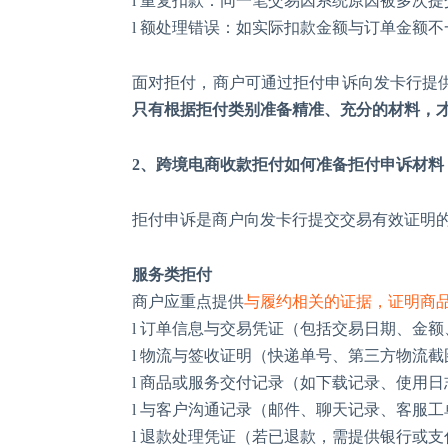
l
重复扣款：同一笔交易因系统原因被多次提
l
额处理错误：如实际扣款金额与订单金额不
面对拒付，商户可通过拒付申诉向发卡行提
只有根据拒付类别准备精准、充分的材料，
2
、
跨境电商收款拒付如何准备拒付申诉材料
拒付申诉是商户向发卡行提交交易有效证明
服务类拒付
商户应重点提供
与履约相关的证据，证明商
l
订单信息与交易凭证（包括交易日期、金额
l
物流与签收证明（快递单号、第三方物流截
l
商品或服务交付记录（如下载记录、使用日
l
与客户沟通记录（邮件、聊天记录、客服工
l
退款处理凭证（若已退款，需提供银行或支