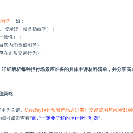
刷行为
，如：
证结果、登录IP、设备指纹等）；
一致性）；
游戏内消费截图等）；
存在正常交易行为）。
，
详细解析每种拒付场景应准备的具体申诉材料清单，并分享高
佳策略
范更为关键。
UseePay拒付预警产品通过实时交易监测与风险
详细可点击查看
“
商户一定要了解的拒付管理利器
”。