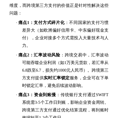
维度，而跨境第三方支付的价值正是针对性解决这些
问题：
·
痛点
1：支付
方式
碎片化
：不同国家的支付习惯
差异大（如欧洲偏好信用卡、中东偏好现金支
付），企业对接多个
方式
需投入大量技术与人
力。
·
痛点
2：汇率波动风险
：跨境交易中，汇率波动
可能吞噬企业利润（如
1万美元货款，若汇率从
6.8跌至6.7，损失约1000元人民币）。跨境第三
方支付提供
实时汇率锁定
服务，企业可在下单
时锁定汇率，避免后续波动影响。
·
痛点
3：资金到账慢
：传统银行支付通过
SWIFT
系统需3-5个工作日到账，影响企业资金周转。
跨境第三方支付通过优化结算流程，将到账时
效缩短至1-2个工作日
。