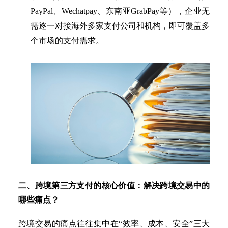
PayPal、
Wechatpay
、东南亚
GrabPay
等
），企业无
需逐一
对接
海外
多家
支付
公司
和
机构
，即可覆盖多
个市场的支付需求。
二、跨境第三方支付的核心价值：解决跨境交易中的
哪些痛点？
跨境交易的痛点往往集中在
“效率、成本、安全”三大