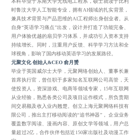
本科毕业于东南大学无线电工程系，硕士就读于比利
时鲁汶大学人工智能专业，拥有
AI领域的扎实背景，
兼具技术背景与产品思维的AI工程师出身创业者。从
自身“英语学习痛点”出发，设计并打造了功能完备、
用户体验优越的扇贝学习体系，并成功引入资本支持
持续增长。同时，注重用户反馈、科学学习方法和全
球视角，影响了国内移动英语学习的发展路径。
元聚文化
创始人
&CEO 俞月赟
毕业于英国威尔士大学，元聚网络创始人、董事长兼
首席执行官，曾任职于多家知名互联网公司高管，天
使投资人，资深游戏、电商等领域专家，
15年互联网
从业经验，熟悉各类公司及项目运作模式，所负责期
间交易额及收入业内翘楚。创立上海元聚网络科技有
限公司，推出主打移动阅读的“追书神器”， 企业业务
覆盖数字阅读、漫画内容、原创文学等领域，用户总
量超过2亿，合作伙伴包括近150家出版社及动漫工作