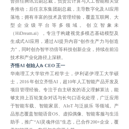
曾担任腾讯云副总裁，负责云计算与人工智能相关业
务推动；后任京东集团副总裁，主导数字化及
AI应用
落地；拥有丰富的技术及管理经验，覆盖互联网、大
型企业级平台等多领域。创立智象未
（HiDream.ai），专注于构建视觉多模态基础模型及
生成式AI应用，通过AI提升内容“创作生产力与创造
力”，同时创办智半功倍等科技创新企业，持续在前沿
技术和产业化路径上深耕。
齐悟
AI 创始人& CEO 王一
华南理工大学软件工程学士，伊利诺伊理工大学硕
士，
2016 年创立齐悟AI，超10年人工智能产品开发及
项目管理经验。专注于自主研发的语义理解算法，能
够支持上百轮复杂对话与长句口语化处理，广泛应用
于智能车载、智能家居、AIoT 与泛娱乐 等领域。产
品形态覆盖智能语音OS、虚拟偶像、智能客服与生活
助手，推广“AI灵魂伴侣”生态，已合作200+企业，覆