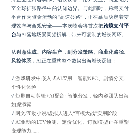
至全球扩张路径中的认知边界。
与此同时，跨境支付
平台作为资金流动的
“高速公路”，正在幕后决定着变
现效率与合规安全——本次峰会将首次把
跨境支付平
台
与AI落地场景同频拆解，带来可复制的增长闭环。
从
创意生成、内容生产，到分发策略、商业化路径、
风控体系，
AI正在重构整个数娱出海增长逻辑：
√
游戏研发中嵌入式
AI应用：智能NPC、剧情分支、
个性化体验
√
短剧自动剪辑
+AI配音+智能分发，轻内容团队出海
如虎添翼
√
网文
/互动小说/虚拟人进入“百模大战”实用阶段
√
AI驱动的LTV预测、定价优化、订阅模型正在重塑
变现能力......