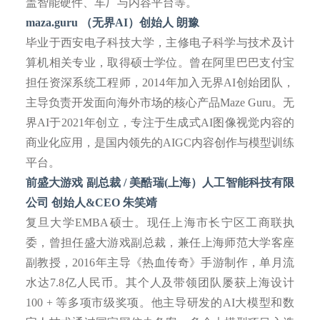
盖智能硬件、车厂与内容平台等。
maza.guru （无界AI）创始人 朗豫
毕业于西安电子科技大学，主修电子科学与技术及计
算机相关专业，取得硕士学位。曾在阿里巴巴支付宝
担任资深系统工程师，
2014年加入无界AI创始团队，
主导负责开发面向海外市场的核心产品Maze Guru。无
界AI于2021年创立，专注于生成式AI图像视觉内容的
商业化应用，是国内领先的AIGC内容创作与模型训练
平台。
前盛大游戏
副总裁
/ 美酷瑞(上海）人工智能科技有限
公司 创始人&CEO 朱笑靖
复旦大学
EMBA硕士。现任上海市长宁区工商联执
委，曾担任盛大游戏副总裁，兼任上海师范大学客座
副教授，2016年主导《热血传奇》手游制作，单月流
水达7.8亿人民币。其个人及带领团队屡获上海设计
100 + 等多项市级奖项。他主导研发的AI大模型和数