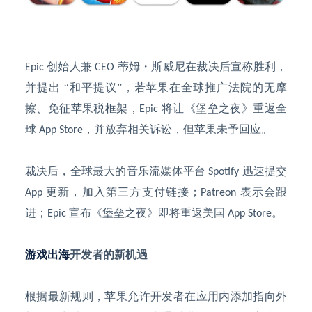
创始人兼
蒂姆・斯威尼在裁决后宣称胜利，
Epic
CEO
并提出 “和平提议”，若苹果在全球推广法院的无摩
擦、免征苹果税框架，
将让《堡垒之夜》重返全
Epic
球
，并放弃相关诉讼，但苹果未予回应。
App Store
裁决后，全球最大的音乐流媒体平台
迅速提交
Spotify
更新，加入第三方支付链接；
表示会跟
App
Patreon
进；
宣布《堡垒之夜》即将重返美国
。
Epic
App Store
游戏出海
开发者的新机遇
根据最新规则，苹果允许开发者在应用内添加指向外